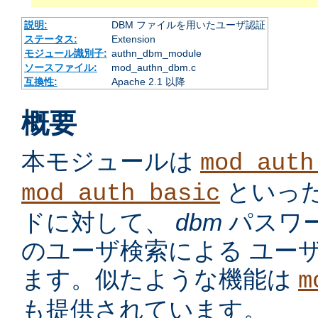
説明:
DBM ファイルを用いたユーザ認証
ステータス:
Extension
モジュール識別子:
authn_dbm_module
ソースファイル:
mod_authn_dbm.c
互換性:
Apache 2.1 以降
概要
本モジュールは
mod_auth
といっ
mod_auth_basic
ドに対して、
dbm
パスワ
のユーザ検索による ユー
ます。似たような機能は
m
も提供されています。