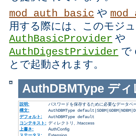
や
mod_auth_basic
mod_
用する際には、このモジュ
や
AuthBasicProvider
で
AuthDigestPrivider
とで起動されます。
AuthDBMType
ディ
説明:
パスワードを保存するために必要なデータベー
構文:
AuthDBMType default|SDBM|GDBM|NDBM|D
デフォルト:
AuthDBMType default
コンテキスト:
ディレクトリ, .htaccess
上書き:
AuthConfig
ステータス:
Extension