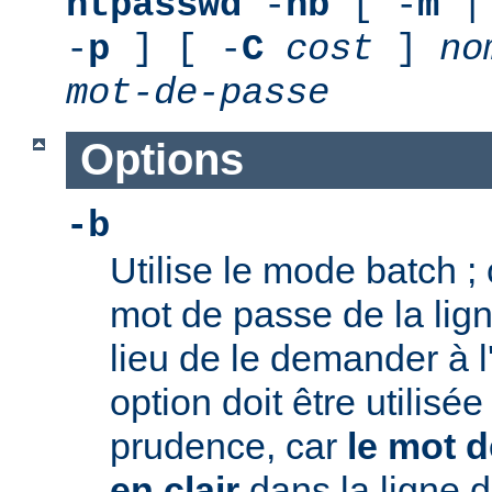
htpasswd
-
nb
[ -
m
|
-
p
] [ -
C
cost
]
no
mot-de-passe
Options
-b
Utilise le mode batch ; c
mot de passe de la li
lieu de le demander à l
option doit être utilisé
prudence, car
le mot d
en clair
dans la ligne